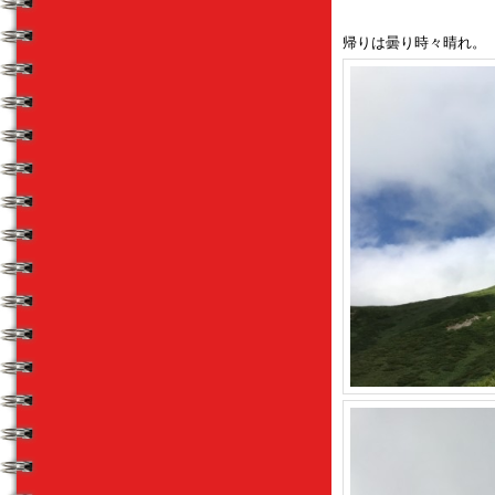
帰りは曇り時々晴れ。