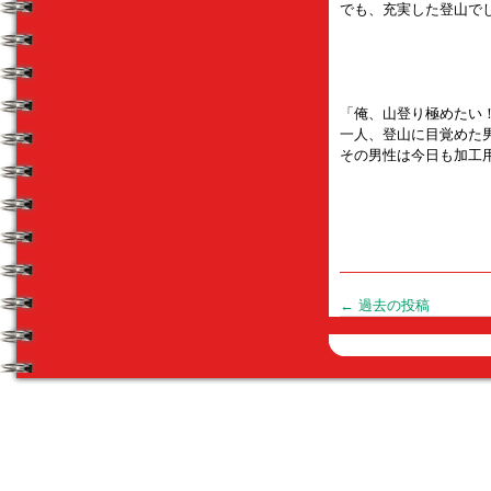
でも、充実した登山で
「俺、山登り極めたい
一人、登山に目覚めた
その男性は今日も加工
投
←
過去の投稿
稿
ナ
ビ
ゲ
ー
シ
ョ
ン