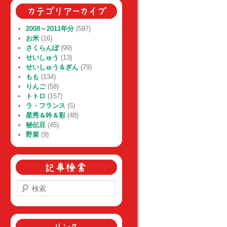
2008～2011年分
(597)
お米
(16)
さくらんぼ
(99)
せいしゅう
(13)
せいしゅう＆ぎん
(79)
もも
(134)
りんご
(58)
トトロ
(157)
ラ・フランス
(5)
星秀＆吟＆彩
(48)
秘伝豆
(45)
野菜
(9)
検
索