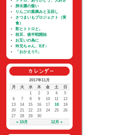
トトロ、ありがとう、大好き
肺水腫の疑い
りんごの葉摘みと玉回し
さつまいもプロジェクト（実
食）
彩とトトロと。
枝豆、後半戦開始
お互いの為に
吟兄ちゃん、8才♪
「おかえり!!」
2017年11月
月
火
水
木
金
土
日
1
2
3
4
5
6
7
8
9
10
11
12
13
14
15
16
17
18
19
20
21
22
23
24
25
26
27
28
29
30
« 10月
12月 »