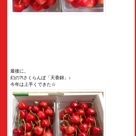
最後に。
幻の?!さくらんぼ「天香錦」↓
今年は上手くできた☆