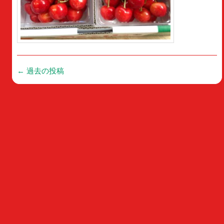
投
←
過去の投稿
稿
ナ
ビ
ゲ
ー
シ
ョ
ン