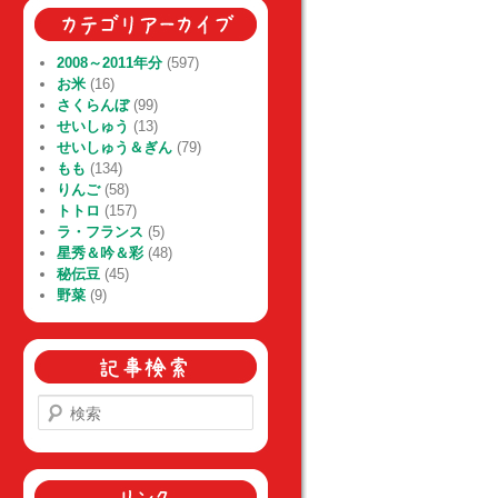
2008～2011年分
(597)
お米
(16)
さくらんぼ
(99)
せいしゅう
(13)
せいしゅう＆ぎん
(79)
もも
(134)
りんご
(58)
トトロ
(157)
ラ・フランス
(5)
星秀＆吟＆彩
(48)
秘伝豆
(45)
野菜
(9)
検
索