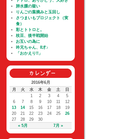
トトロ、ありがとう、大好き
肺水腫の疑い
りんごの葉摘みと玉回し
さつまいもプロジェクト（実
食）
彩とトトロと。
枝豆、後半戦開始
お互いの為に
吟兄ちゃん、8才♪
「おかえり!!」
2016年6月
月
火
水
木
金
土
日
1
2
3
4
5
6
7
8
9
10
11
12
13
14
15
16
17
18
19
20
21
22
23
24
25
26
27
28
29
30
« 5月
7月 »